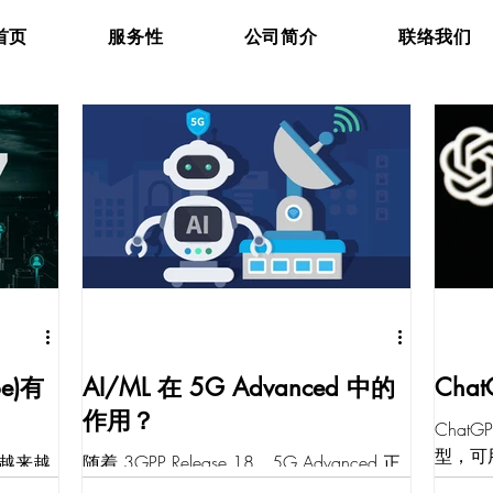
首页
服务性
公司简介
联络我们
be)有
AI/ML 在 5G Advanced 中的
Cha
作用？
Chat
型，可
业越来越
随着 3GPP Release 18，5G Advanced 正
生成和语
要求高吞
式推出。5G Advanced 的目标之一是增强