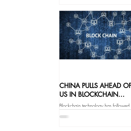
布资费计划的细节。据一份报告显
度 89%...
CHINA PULLS AHEAD OF
US IN BLOCKCHAIN
TECHNOLOGY RACE
Blockchain technology has followed d
trajectories in the United States and
two superpowers engaged in fierce
technological...