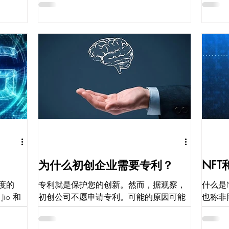
比，Ch
激增。
5G 的功能，并将其扩展应用于新设备、
骗性响应。
 8K 视
部署和行业。随着网络设计变得越来越复
3.5（Gen
戏、远
杂，包括广泛的部署和使用选项，传统方
法将无法提供快速的解决方案。由于手动
重新配置蜂窝通...
为什么初创企业需要专利？
NF
度的
专利就是保护您的创新。然而，据观察，
什么是
Jio 和
初创公司不愿申请专利。可能的原因可能
也称非
印度推出
是初创公司认为他们需要将所有精力集中
用合适
很快公
在产品/软件开发的核心竞争力上，并且他
的数字