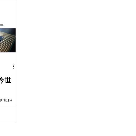
领域，这归于如微软、苹果、谷歌、高通
扩大企
公司等科技巨头将他们的知识产权工作外
增加公
包给印度的IP服务提供商。...
IP资
资产例如
今世
是基础
P）。如
利技术
必要
实施标