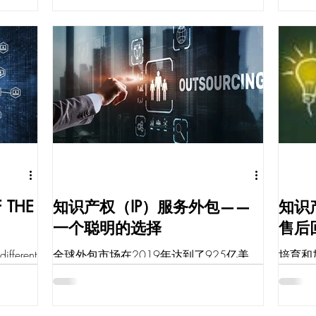
示，印
们不想将人力资源投入到专利活动中。他
独一无
们认为申请专利很麻烦，因为他们没有太
能用另
多就创新技术如何申请专利所需的信息，
有权的
而且他们中的一些人可...
权。...
 THE
知识产权（IP）服务外包——
知识
一个聪明的选择
售后
ifferent
全球外包市场在2019年达到了925亿美
培育和
 China,
元，其中，印度占据了市场的百分之五十
争是必
（50%）多。在该份额中，知识产权检索
作为金
和调查（IP Research）已成为即将到来的
早期，